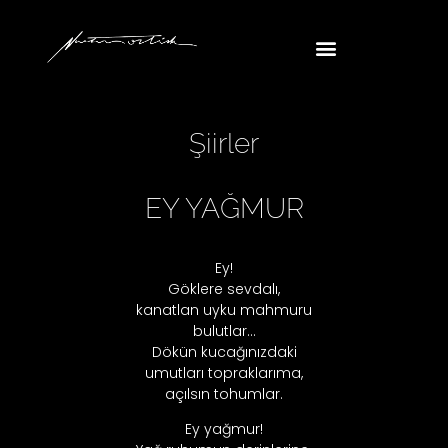
Şiirler
EY YAĞMUR
Ey!
Göklere sevdalı,
kanatlan uyku mahmuru
bulutlar…
Dökün kucağınızdaki
umutları topraklarıma,
açılsın tohumlar.
Ey yağmur!